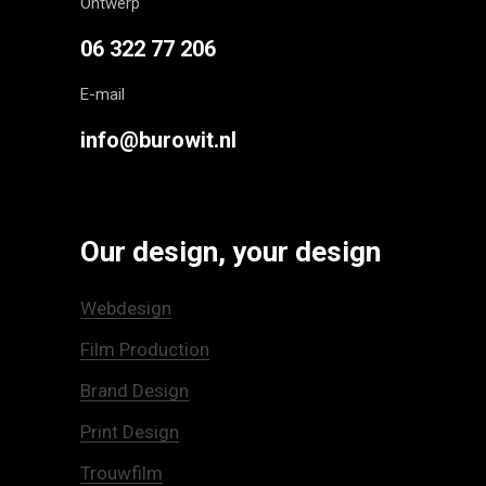
Ontwerp
06 322 77 206
E-mail
info@burowit.nl
Our design, your design
Webdesign
Film Production
Brand Design
Print Design
Trouwfilm