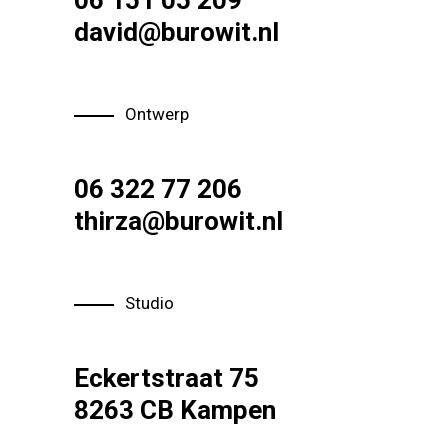
06 151 05 209
david@burowit.nl
Ontwerp
06 322 77 206
thirza@burowit.nl
Studio
Eckertstraat 75
8263 CB Kampen