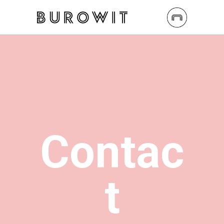
Contac
t