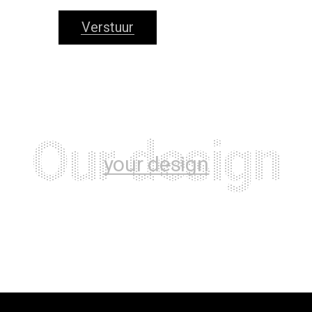
Verstuur
O
u
r
d
e
s
i
g
n
your design