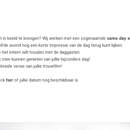
jant in beeld te brengen? Wij werken met een zogenaamde
same day e
elfde avond nog een korte impressie van de dag terug kunt kijken.
 je het intiem wilt houden met de daggasten.
 mee kunnen genieten van jullie bijzondere dag!
breide versie van jullie
trouwfilm
!
heck
hier
of jullie datum nog beschikbaar is.