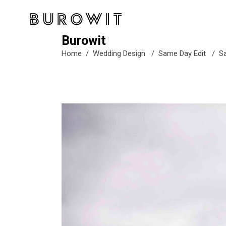
Burowit
Home
/
Wedding Design
/
Same Day Edit
/
S